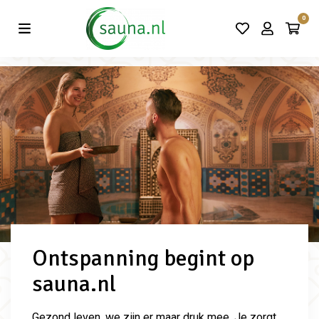
Vind de beste acties in één klik!
0
Ontspanning begint op
sauna.nl
Gezond leven, we zijn er maar druk mee. Je zorgt