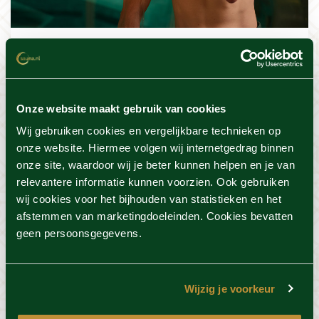
Relax and Renew
Maak jouw saunabezoek compleet met één van de
Onze website maakt gebruik van cookies
heerlijke (beauty) behandelingen of massages.
Geniet van de uitgebreide facial treatments of geef
Wij gebruiken cookies en vergelijkbare technieken op
jouw voeten wat rust tijdens de spa pedicure. Geef
onze website. Hiermee volgen wij internetgedrag binnen
jezelf helemaal over tijdens een ontspannende
onze site, waardoor wij je beter kunnen helpen en je van
behandeling en beleef de meest unieke
relevantere informatie kunnen voorzien. Ook gebruiken
massagetechnieken bij Thermen Barendrecht.
wij cookies voor het bijhouden van statistieken en het
afstemmen van marketingdoeleinden. Cookies bevatten
geen persoonsgegevens.
Wijzig je voorkeur