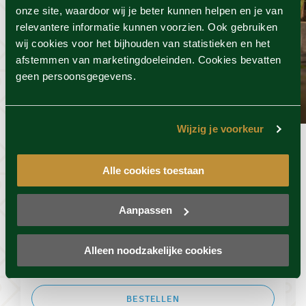
onze site, waardoor wij je beter kunnen helpen en je van
relevantere informatie kunnen voorzien. Ook gebruiken
wij cookies voor het bijhouden van statistieken en het
afstemmen van marketingdoeleinden. Cookies bevatten
geen persoonsgegevens.
SpaSense
Wijzig je voorkeur
Sauna avond special
Geldig t/m 1 oktober 2026
Alle cookies toestaan
SpaSense, Geldrop
Aanpassen
Avondentree bij SpaSense
Salade of saté
Alleen noodzakelijke cookies
€42,50
-39%
€69,95
BESTELLEN