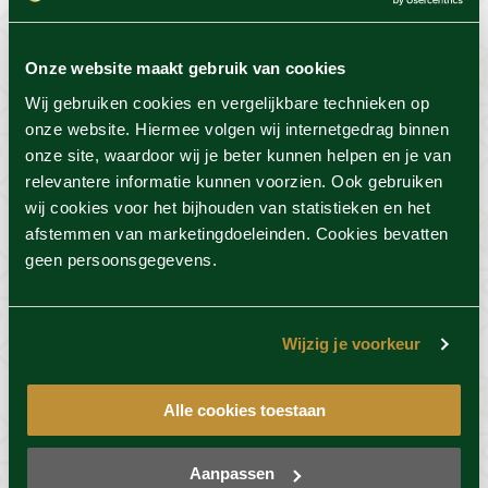
Onze website maakt gebruik van cookies
Wij gebruiken cookies en vergelijkbare technieken op
onze website. Hiermee volgen wij internetgedrag binnen
onze site, waardoor wij je beter kunnen helpen en je van
relevantere informatie kunnen voorzien. Ook gebruiken
wij cookies voor het bijhouden van statistieken en het
afstemmen van marketingdoeleinden. Cookies bevatten
geen persoonsgegevens.
Ontspannende baden
Wijzig je voorkeur
Neem tijdens een dagje wellness bij Thermen
Alle cookies toestaan
Holiday de tijd voor een warm (of koud) bad, het
heeft namelijk een ontspannende werking. Vooral
na een saunaronde is het belangrijk om het lichaam
Aanpassen