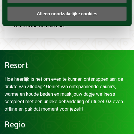
goed af te laten koelen, neem daar dus de tijd voor!
Ervaar warme baden, dompelbaden, prikkel je
Alleen noodzakelijke cookies
zintuigen in de Kruidentempel én ervaar het
vernieuwde Hamam bad!
Resort
Hoe heerlijk is het om even te kunnen ontsnappen aan de
drukte van alledag? Geniet van ontspannende sauna's,
warme en koude baden en maak jouw dagje wellness
compleet met een unieke behandeling of ritueel. Ga even
offline en pak dat moment voor jezelf!
Regio