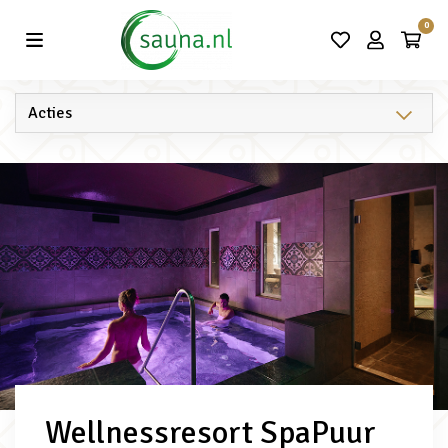
Vind de beste acties in één klik!
0
Wellnessresort SpaPuur