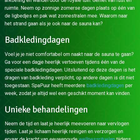
afkoeling en wandel door de royale tuin. Geniet van rust en
ruimte. Neem op zonnige zomerse dagen plaats op één van
de ligbedjes en pak wat zonnestralen mee. Waarom naar
het strand gaan als je ook naar de sauna kan?
Badkledingdagen
Voel je je niet comfortabel om naakt naar de sauna te gaan?
Ga voor een dagje heerlijk vertoeven tijdens één van de
speciale badkledingdagen. Uitsluitend op deze dagen is het
dragen van badkleding verplicht, op andere dagen is dit niet
toegestaan. SpaPuur heeft meerdere
badkledingdagen
per
week, zodat je altijd wel een geschikt moment kan vinden.
Unieke behandelingen
Neem de tijd en laat je heerlijk meevoeren naar vervlogen
tijden. Laat je lichaam heerlijk reinigen en verzorgen en
ervaar de kracht van eeuwenoude
wellnessrituelen
tijdens