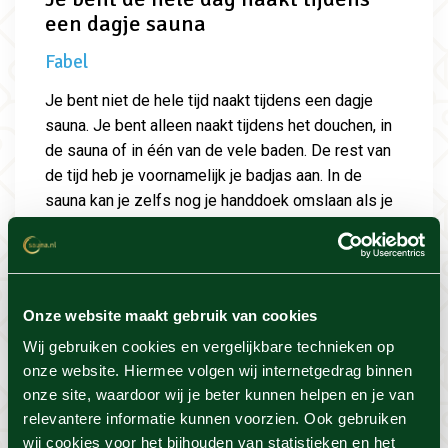
een dagje sauna
Fabel
Je bent niet de hele tijd naakt tijdens een dagje
sauna. Je bent alleen naakt tijdens het douchen, in
de sauna of in één van de vele baden. De rest van
de tijd heb je voornamelijk je badjas aan. In de
sauna kan je zelfs nog je handdoek omslaan als je
dat fijner vindt. Vind je dit nog steeds te bloot?
Gelukkig hebben de meeste wellnessresorts
badkledingdagen
waarbij je gebruik kunt maken van
alle faciliteiten in je badkleding!
Onze website maakt gebruik van cookies
Wij gebruiken cookies en vergelijkbare technieken op
onze website. Hiermee volgen wij internetgedrag binnen
onze site, waardoor wij je beter kunnen helpen en je van
Je kan niet alleen naar de
relevantere informatie kunnen voorzien. Ook gebruiken
wij cookies voor het bijhouden van statistieken en het