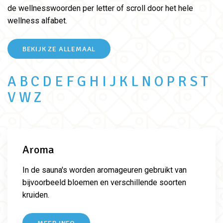
de wellnesswoorden per letter of scroll door het hele
wellness alfabet.
BEKIJK ZE ALLEMAAL
A
B
C
D
E
F
G
H
I
J
K
L
N
O
P
R
S
T
V
W
Z
Aroma
In de sauna's worden aromageuren gebruikt van
bijvoorbeeld bloemen en verschillende soorten
kruiden.
MEER INFO