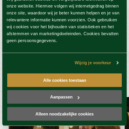
Foto's
onze website. Hiermee volgen wij internetgedrag binnen
onze site, waardoor wij je beter kunnen helpen en je van
Locatie
relevantere informatie kunnen voorzien. Ook gebruiken
wij cookies voor het bijhouden van statistieken en het
afstemmen van marketingdoeleinden. Cookies bevatten
Voorwaarden
geen persoonsgegevens.
Wijzig je voorkeur
Dit vind je misschien ook
wel leuk
Alle cookies toestaan
Aanpassen
Alleen noodzakelijke cookies