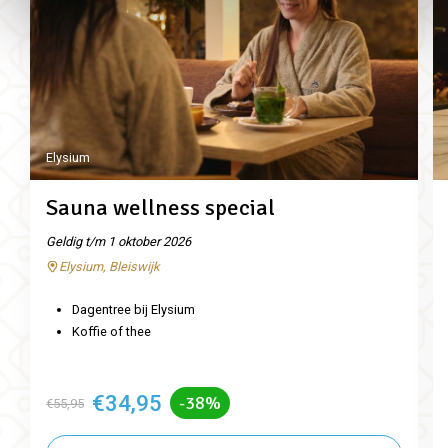
Elysium
Sauna wellness special
Geldig t/m 1 oktober 2026
Elysium, Bleiswijk
Dagentree bij Elysium
Koffie of thee
€34,95
-38%
€55,95