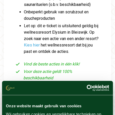
saunarituelen (o.b.v. beschikbaarheid)
Onbeperkt gebruik van scrubzout en
doucheproducten
Let op: dit e-ticket is uitsluitend geldig bij
wellnessresort Elysium in Bleiswijk. Op
zoek naar een actie van een ander resort?
Kies hier
het wellnessresort dat bij jou
past en ontdek de acties.
Vind de beste acties in één klik!
Voor deze actie geldt 100%
beschikbaarheid
Resort info
Onze website maakt gebruik van cookies
Wij gebruiken cookies en vergelijkbare technieken op