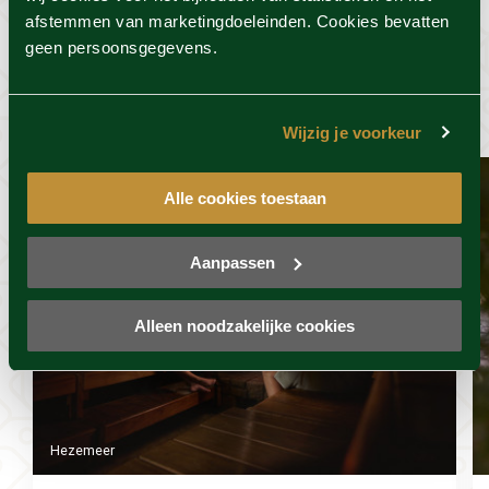
afstemmen van marketingdoeleinden. Cookies bevatten
Dit vind je misschien ook
geen persoonsgegevens.
wel leuk
Wijzig je voorkeur
Alle cookies toestaan
Aanpassen
Alleen noodzakelijke cookies
Hezemeer