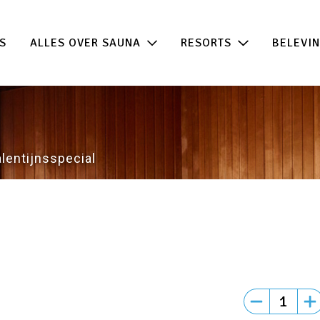
 de beste acties in één klik!
100% beschikb
S
ALLES OVER SAUNA
RESORTS
BELEVI
lentijnsspecial