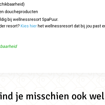
schikbaarheid)
 en doucheproducten
geldig bij wellnessresort SpaPuur.
der resort?
Kies hier
het wellnessresort dat bij jou past e
kbaarheid
vind je misschien ook wel