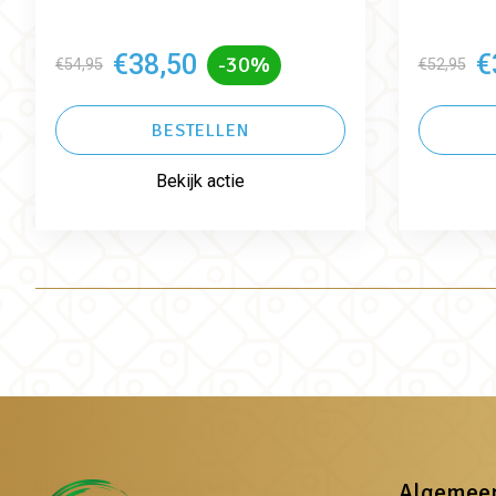
€38,50
€
-30%
€54,95
€52,95
BESTELLEN
Bekijk actie
Algemee