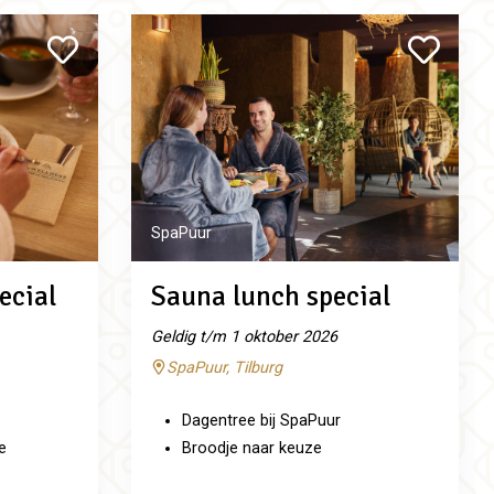
SpaPuur
ecial
Sauna lunch special
Geldig t/m 1 oktober 2026
SpaPuur, Tilburg
Dagentree bij SpaPuur
e
Broodje naar keuze