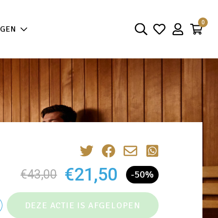
aarheid
0
NGEN
€21,50
€43,00
-50%