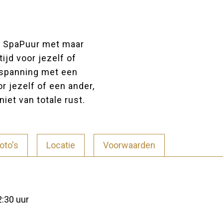
ij SpaPuur met maar
ijd voor jezelf of
ntspanning met een
or jezelf of een ander,
iet van totale rust.
oto's
Locatie
Voorwaarden
2:30 uur