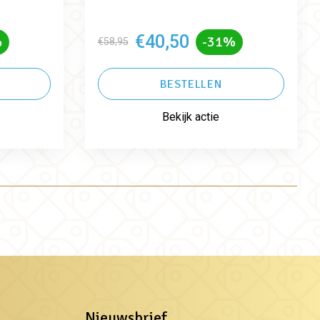
€40,50
%
-31%
€58,95
BESTELLEN
Bekijk actie
Nieuwsbrief