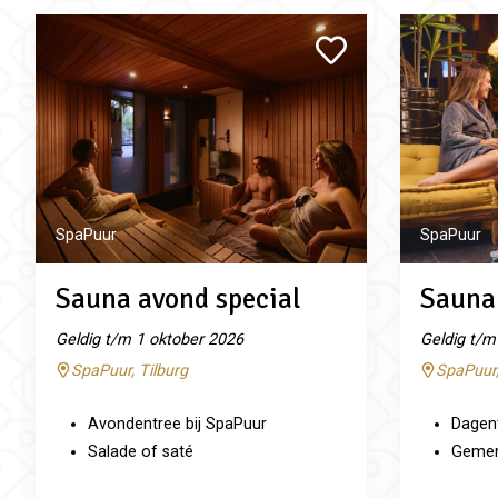
SpaPuur
SpaPuur
Sauna avond special
Sauna 
Geldig t/m 1 oktober 2026
Geldig t/m
SpaPuur, Tilburg
SpaPuur,
Avondentree bij SpaPuur
Dagent
Salade of saté
Gemeng