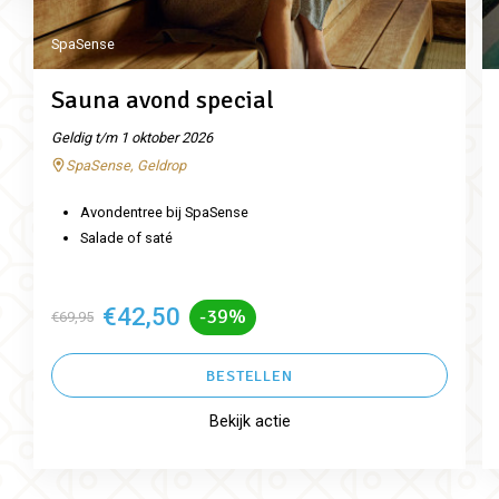
SpaSense
Sauna avond special
Geldig t/m 1 oktober 2026
SpaSense, Geldrop
Avondentree bij SpaSense
Salade of saté
€42,50
-39%
€69,95
BESTELLEN
Bekijk actie