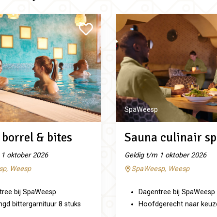
SpaWeesp
borrel & bites
Sauna culinair sp
 1 oktober 2026
Geldig t/m 1 oktober 2026
p, Weesp
SpaWeesp, Weesp
tree bij SpaWeesp
Dagentree bij SpaWeesp
d bittergarnituur 8 stuks
Hoofdgerecht naar keuz