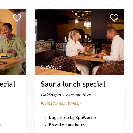
SpaWeesp
ecial
Sauna lunch special
Geldig t/m 1 oktober 2026
SpaWeesp, Weesp
Dagentree bij SpaWeesp
e
Broodje naar keuze