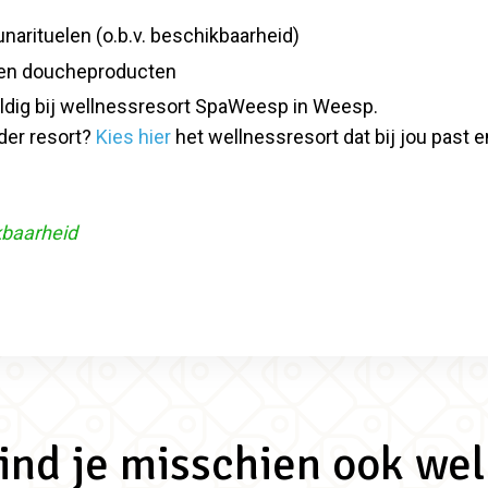
arituelen (o.b.v. beschikbaarheid)
 en doucheproducten
d geldig bij wellnessresort SpaWeesp in Weesp.
der resort?
Kies hier
het wellnessresort dat bij jou past e
kbaarheid
vind je misschien ook wel