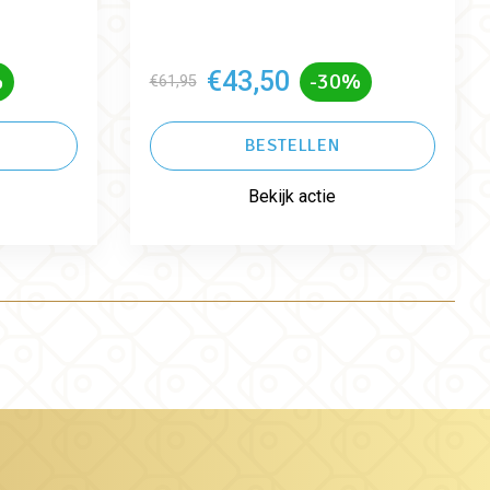
€43,50
%
-30%
€61,95
BESTELLEN
Bekijk actie