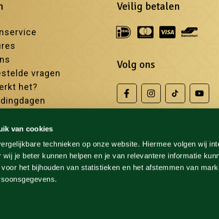
n
Veilig betalen
nservice
ures
ons
Volg ons
stelde vragen
rkt het?
edingdagen
iste sauna's
uik van cookies
ergelijkbare technieken op onze website. Hiermee volgen wij in
 wij je beter kunnen helpen en je van relevantere informatie kun
 voor het bijhouden van statistieken en het afstemmen van mark
ersoonsgegevens.
laring
Cookieverklaring