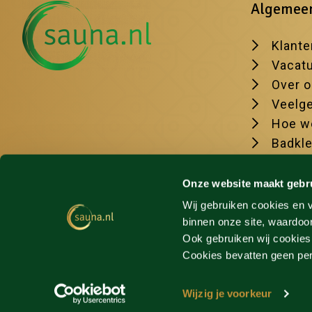
Algemee
Klante
Vacat
Over 
Veelge
Hoe we
Badkl
De moo
Onze website maakt gebr
Wij gebruiken cookies en v
binnen onze site, waardoor
Ook gebruiken wij cookies
Cookies bevatten geen p
Wijzig je voorkeur
© sauna.nl 2026
Algemene voorwaarden
Privacyverk