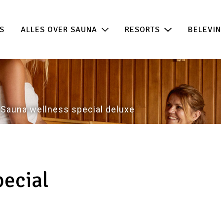
 de beste acties in één klik!
100% beschikb
S
ALLES OVER SAUNA
RESORTS
BELEVI
Sauna wellness special deluxe
pecial