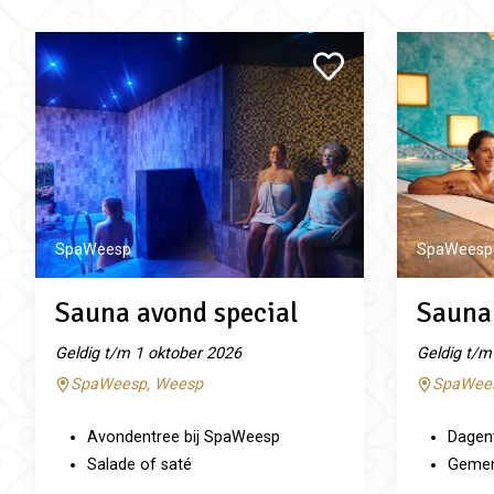
SpaWeesp
SpaWeesp
Sauna avond special
Sauna 
Geldig t/m 1 oktober 2026
Geldig t/m
SpaWeesp, Weesp
SpaWees
Avondentree bij SpaWeesp
Dagen
Salade of saté
Gemeng