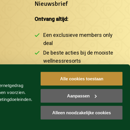
Nieuwsbrief
Ontvang altijd:
Een exclusieve members only
deal
De beste acties bij de mooiste
wellnessresorts
Het laatste nieuws
Alle cookies toestaan
ternetgedrag
INSCHRIJVEN
nen voorzien.
Aanpassen
etingdoeleinden.
Alleen noodzakelijke cookies