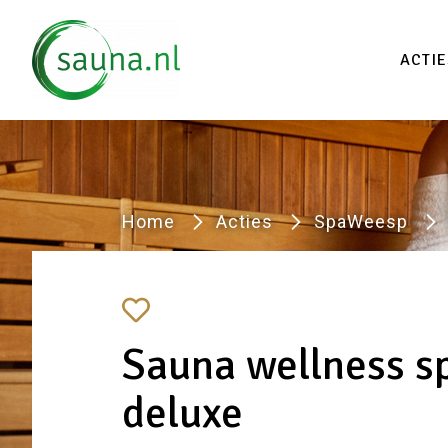
Vind
ACTIE
Home
Acties
SpaWeesp
Sauna wellness s
deluxe