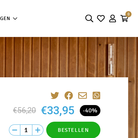
aarheid
0
NGEN
€33,95
€56,20
-40%