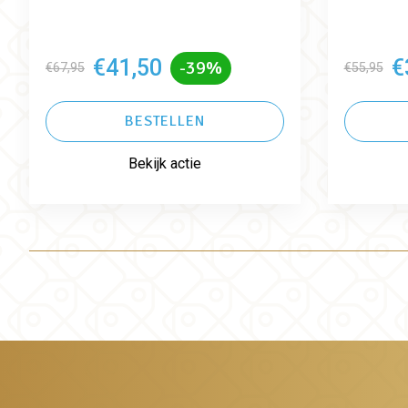
€41,50
€
-39%
€67,95
€55,95
BESTELLEN
Bekijk actie