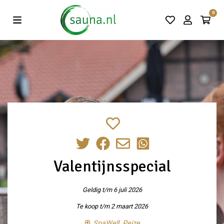
Vind de beste acties in één klik!
0
Valentijnsspecial
Geldig t/m 6 juli 2026
Te koop t/m 2 maart 2026
SpaWell, Peize