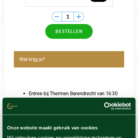
Wat krijg je?
Entree bij Thermen Barendrecht van 16:30
tot 22:30 uur
Salade of saté
Gebruik van alle faciliteiten
Gratis belevingsprogramma én
Onze website maakt gebruik van cookies
saunarituelen (o.b.v. beschikbaarheid)
Wij gebruiken cookies en vergelijkbare technieken op