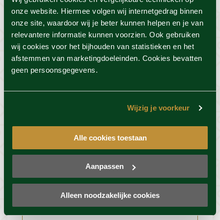
Onbeperkt gebruik van scrubzout en
onze website. Hiermee volgen wij internetgedrag binnen
doucheproducten
onze site, waardoor wij je beter kunnen helpen en je van
relevantere informatie kunnen voorzien. Ook gebruiken
Let op: dit e-ticket is uitsluitend geldig bij
wij cookies voor het bijhouden van statistieken en het
wellnessresort Thermen Barendrecht. Op
afstemmen van marketingdoeleinden. Cookies bevatten
zoek naar een actie van een ander resort?
geen persoonsgegevens.
Kies hier
het wellnessresort dat bij jou
past en ontdek de acties.
Wijzig je voorkeur
Vind de beste acties in één klik!
Voor deze actie geldt 100%
beschikbaarheid
Alle cookies toestaan
Aanpassen
Resort info
Alleen noodzakelijke cookies
Foto's