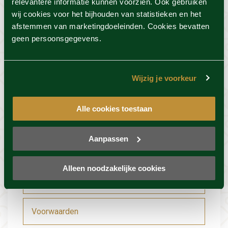
relevantere informatie kunnen voorzien. Ook gebruiken
wellnessresort dat bij jou past en ontdek
wij cookies voor het bijhouden van statistieken en het
de acties.
afstemmen van marketingdoeleinden. Cookies bevatten
geen persoonsgegevens.
Vind de beste acties in één klik!
Voor deze actie geldt 100%
beschikbaarheid
Wijzig je voorkeur
Alle cookies toestaan
Resort info
Aanpassen
Foto's
Alleen noodzakelijke cookies
Locatie
Voorwaarden