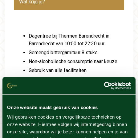
Wat krijg je?
Dagentree bij Thermen Barendrecht in
Barendrecht van 10:00 tot 22:30 uur
Gemengd bittergarnituur 8 stuks
Non-alcoholische consumptie naar keuze
Gebruik van alle faciliteiten
Gratis saunabelevingen (o.b.v.
beschikbaarheid)
Onbeperkt gebruik van scrubzout en
doucheproducten
Onze website maakt gebruik van cookies
Let op: dit e-ticket is uitsluitend geldig bij
Wij gebruiken cookies en vergelijkbare technieken op
Wellnessresort Thermen Barendrecht in
onze website. Hiermee volgen wij internetgedrag binnen
Barendrecht. Op zoek naar een actie van
onze site, waardoor wij je beter kunnen helpen en je van
een ander resort?
Kies hier
het