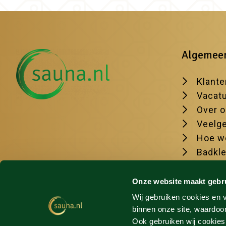
Algemee
Klante
Vacat
Over 
Veelge
Hoe we
Badkl
De moo
Onze website maakt gebr
Wij gebruiken cookies en v
binnen onze site, waardoor
Ook gebruiken wij cookies