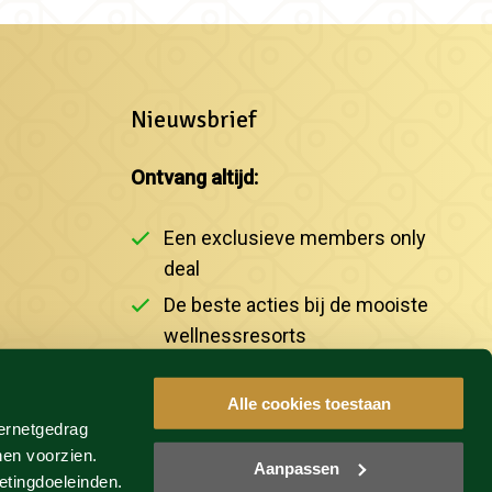
Nieuwsbrief
Ontvang altijd:
Een exclusieve members only
deal
De beste acties bij de mooiste
wellnessresorts
Het laatste nieuws
Alle cookies toestaan
ternetgedrag
INSCHRIJVEN
nen voorzien.
Aanpassen
etingdoeleinden.