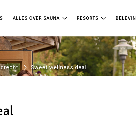
 de beste acties in één klik!
100% beschikb
S
ALLES OVER SAUNA
RESORTS
BELEVI
drecht
Sweet wellness deal
eal