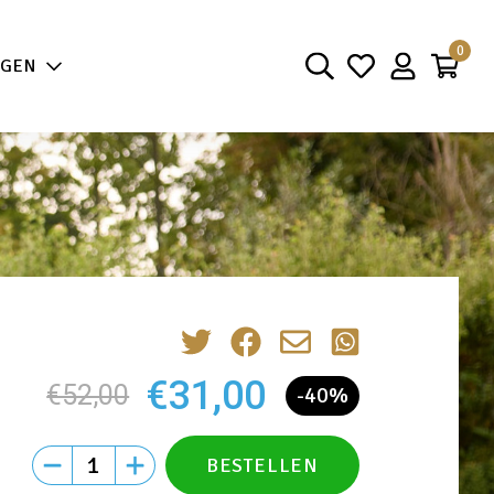
aarheid
0
NGEN
€31,00
€52,00
-40%