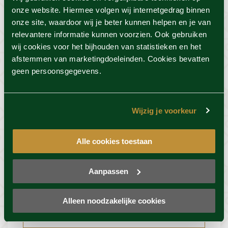
onze website. Hiermee volgen wij internetgedrag binnen
Vind de beste acties in één klik!
onze site, waardoor wij je beter kunnen helpen en je van
Voor deze actie geldt 100%
relevantere informatie kunnen voorzien. Ook gebruiken
beschikbaarheid
wij cookies voor het bijhouden van statistieken en het
afstemmen van marketingdoeleinden. Cookies bevatten
*De TREATMENTS® Shampoo en conditioner
geen persoonsgegevens.
set is verkrijgbaar in de geuren Ceylon of
Uyuni op basis van beschikbaarheid, de set
ontvang je bij vertrek. Op=op.
Wijzig je voorkeur
Alle cookies toestaan
TREATMENTS® Shampoo en conditioner set
Aanpassen
Resort info
Alleen noodzakelijke cookies
Foto's