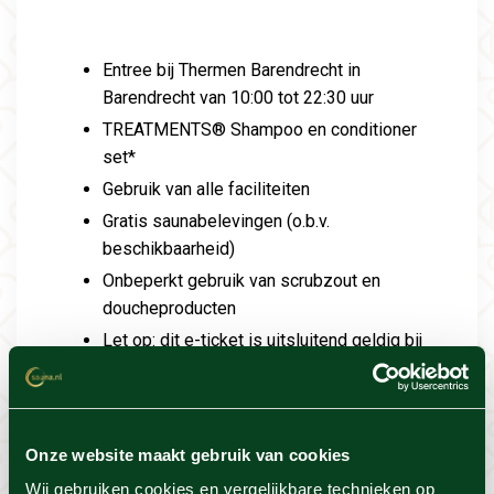
Entree bij Thermen Barendrecht in
Barendrecht van 10:00 tot 22:30 uur
TREATMENTS® Shampoo en conditioner
set*
Gebruik van alle faciliteiten
Gratis saunabelevingen (o.b.v.
beschikbaarheid)
Onbeperkt gebruik van scrubzout en
doucheproducten
Let op: dit e-ticket is uitsluitend geldig bij
wellnessresort Thermen Barendrecht in
Barendrecht. Op zoek naar een actie van
een ander resort?
Kies hier
het
wellnessresort dat bij jou past en ontdek
Onze website maakt gebruik van cookies
de acties.
Wij gebruiken cookies en vergelijkbare technieken op