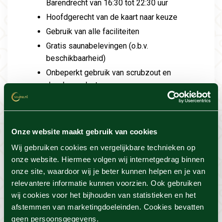
Barendrecht van 16:30 tot 22:30 uur
Hoofdgerecht van de
kaart
naar keuze
Gebruik van alle faciliteiten
Gratis saunabelevingen (o.b.v.
beschikbaarheid)
Onbeperkt gebruik van scrubzout en
doucheproducten
Let op: dit e-ticket is uitsluitend geldig bij
wellnessresort Thermen Barendrecht in
Barendrecht. Op zoek naar een actie van
Onze website maakt gebruik van cookies
een ander resort?
Kies hier
het
Wij gebruiken cookies en vergelijkbare technieken op
wellnessresort dat bij jou past en ontdek
onze website. Hiermee volgen wij internetgedrag binnen
de acties.
onze site, waardoor wij je beter kunnen helpen en je van
relevantere informatie kunnen voorzien. Ook gebruiken
Vind de beste acties in één klik!
wij cookies voor het bijhouden van statistieken en het
Voor deze actie geldt 100%
afstemmen van marketingdoeleinden. Cookies bevatten
beschikbaarheid
geen persoonsgegevens.