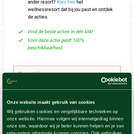
ander resort?
Kies hier
het
wellnessresort dat bij jou past en ontdek
de acties.
Vind de beste acties in één klik!
Voor deze actie geldt 100%
beschikbaarheid
Resort info
Foto's
Onze website maakt gebruik van cookies
Locatie
Wij gebruiken cookies en vergelijkbare technieken op
onze website. Hiermee volgen wij internetgedrag binnen
onze site, waardoor wij je beter kunnen helpen en je van
Voorwaarden
relevantere informatie kunnen voorzien. Ook gebruiken