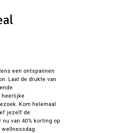
eal
jdens een ontspannen
n. Laat de drukte van
lende
 heerlijke
bezoek. Kom helemaal
ef jezelf de
er nu van 40% korting op
e wellnessdag.