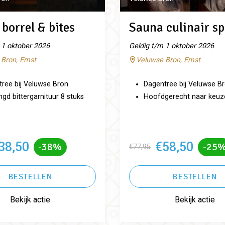
borrel & bites
Sauna culinair sp
 1 oktober 2026
Geldig t/m 1 oktober 2026
 Bron, Emst
Veluwse Bron, Emst
ree bij Veluwse Bron
Dagentree bij Veluwse B
d bittergarnituur 8 stuks
Hoofdgerecht naar keuz
38,50
€58,50
-38%
-25
€77,95
BESTELLEN
BESTELLEN
Bekijk actie
Bekijk actie