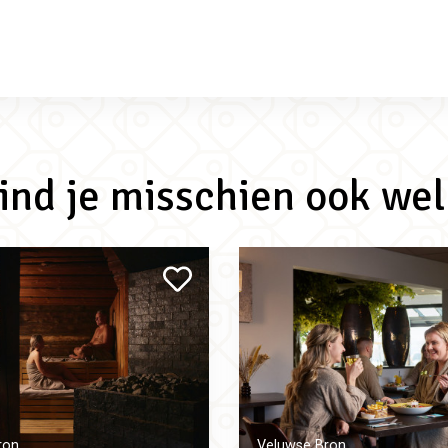
vind je misschien ook wel
ron
Veluwse Bron