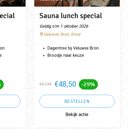
ecial
Sauna lunch special
Geldig t/m 1 oktober 2026
Veluwse Bron, Emst
ron
Dagentree bij Veluwse Bron
e
Broodje naar keuze
€48,50
%
-29%
€67,95
BESTELLEN
Bekijk actie