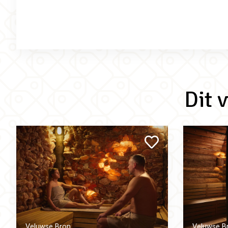
Dit 
Veluwse Bron
Veluwse B