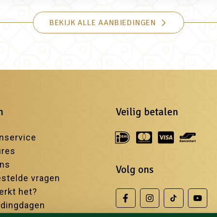
BEKIJK ALLE AANBIEDINGEN
n
Veilig betalen
nservice
ures
ons
Volg ons
stelde vragen
rkt het?
edingdagen