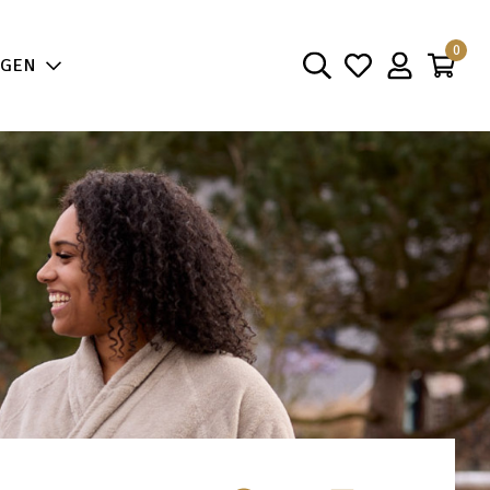
aarheid
0
NGEN