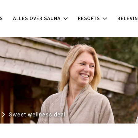
 de beste acties in één klik!
100% beschikb
S
ALLES OVER SAUNA
RESORTS
BELEVI
Sweet wellness deal