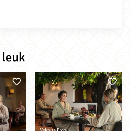
 leuk
Veluwse Bron