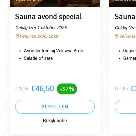
Sauna avond special
Sauna 
Geldig t/m 1 oktober 2026
Geldig t/m
Veluwse Bron, Emst
Veluwse
Avondentree bij Veluwse Bron
Dagent
Salade of saté
Gemeng
€46,50
€
-37%
€73,95
€61,95
BESTELLEN
Bekijk actie