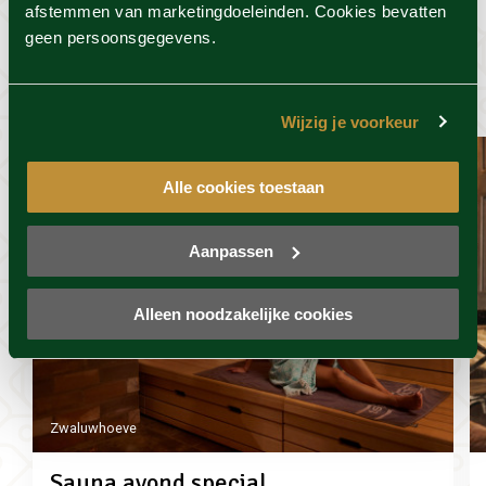
afstemmen van marketingdoeleinden. Cookies bevatten
Dit vind je misschien ook
geen persoonsgegevens.
wel leuk
Wijzig je voorkeur
Alle cookies toestaan
Aanpassen
Alleen noodzakelijke cookies
Zwaluwhoeve
Sauna avond special