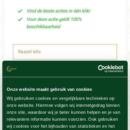
Vind de beste acties in één klik!
Voor deze actie geldt 100%
beschikbaarheid
Resort info
Foto's
Locatie
Onze website maakt gebruik van cookies
Wij gebruiken cookies en vergelijkbare technieken op
Voorwaarden
onze website. Hiermee volgen wij internetgedrag binnen
onze site, waardoor wij je beter kunnen helpen en je van
relevantere informatie kunnen voorzien. Ook gebruiken
wij cookies voor het bijhouden van statistieken en het