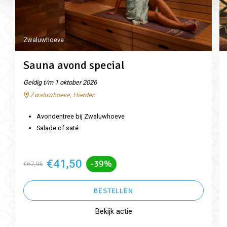
Zwaluwhoeve
Sauna avond special
Geldig t/m 1 oktober 2026
Zwaluwhoeve, Hierden
Avondentree bij Zwaluwhoeve
Salade of saté
€41,50
-39%
€67,95
BESTELLEN
Bekijk actie