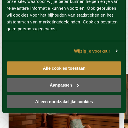
onze site, waardoor wij je beter kunnen helpen en je van
relevantere informatie kunnen voorzien. Ook gebruiken
Voorwaarden
wij cookies voor het bijhouden van statistieken en het
afstemmen van marketingdoeleinden. Cookies bevatten
geen persoonsgegevens.
Dit vind je misschien ook
Wijzig je voorkeur
wel leuk
Alle cookies toestaan
Aanpassen
Alleen noodzakelijke cookies