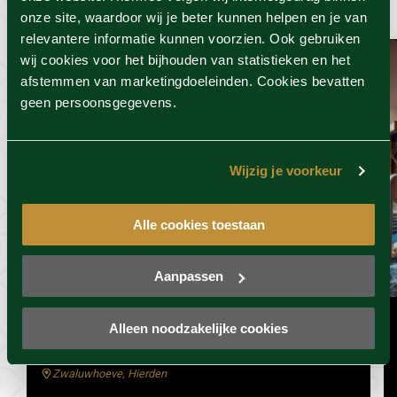
Bekijk de beste sauna deals
onze site, waardoor wij je beter kunnen helpen en je van
relevantere informatie kunnen voorzien. Ook gebruiken
wij cookies voor het bijhouden van statistieken en het
afstemmen van marketingdoeleinden. Cookies bevatten
geen persoonsgegevens.
Wijzig je voorkeur
Alle cookies toestaan
Aanpassen
Zwaluwhoeve
Sauna wellness special
Alleen noodzakelijke cookies
Geldig t/m 1 oktober 2026
Zwaluwhoeve, Hierden