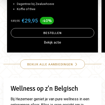
Dagentree bij Zwaluwhoeve
Koffie of thee
€29,95
-40%
€49,95
BESTELLEN
Bekijk actie
BEKIJK ALLE AANBIEDINGEN
Wellness op z'n Belgisch
Bij Hezemeer geniet je van pure wellness in een
ontspannen sfeer. Alles is erop gericht om je