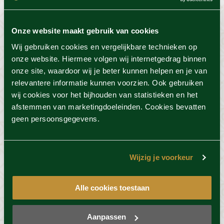
Fijne behandelingen
Onze website maakt gebruik van cookies
Wij gebruiken cookies en vergelijkbare technieken op
De oude Paardenstal bij De Valkenberg biedt de
onze website. Hiermee volgen wij internetgedrag binnen
perfecte aanvulling op een dagje sauna met
onze site, waardoor wij je beter kunnen helpen en je van
heerlijke (beauty) behandelingen en massages.
relevantere informatie kunnen voorzien. Ook gebruiken
Laat de huid stralen met een uitgebreide facial,
wij cookies voor het bijhouden van statistieken en het
ontspan tijdens een bijzondere 'serene rainfall'
afstemmen van marketingdoeleinden. Cookies bevatten
behandleing of geniet van unieke
geen persoonsgegevens.
massagetechnieken die lichaam en geest tot rust
brengen.
Wijzig je voorkeur
Alle cookies toestaan
Aanpassen