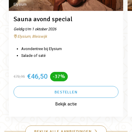
Elysium
Sauna avond special
Geldig t/m 1 oktober 2026
Elysium, Bleiswijk
Avondentree bij Elysium
Salade of saté
€46,50
-37%
€73,95
BESTELLEN
Bekijk actie
BEKIJK ALLE AANBIEDINGEN