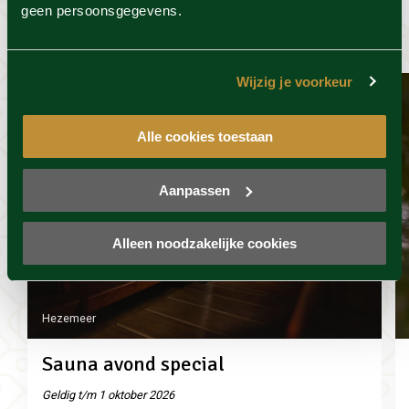
geen persoonsgegevens.
wel leuk
Wijzig je voorkeur
Alle cookies toestaan
Aanpassen
Alleen noodzakelijke cookies
Hezemeer
Sauna avond special
Geldig t/m 1 oktober 2026