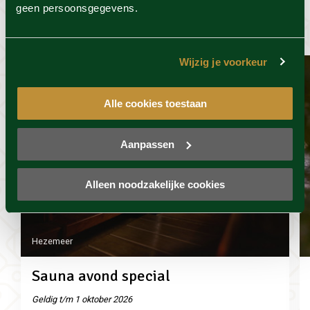
geen persoonsgegevens.
wel leuk
Wijzig je voorkeur
Alle cookies toestaan
Aanpassen
Alleen noodzakelijke cookies
Hezemeer
Sauna avond special
Geldig t/m 1 oktober 2026