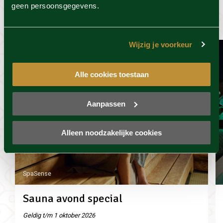
geen persoonsgegevens.
wel leuk
Wijzig je voorkeur
Alle cookies toestaan
Aanpassen
Alleen noodzakelijke cookies
SpaSense
Sauna avond special
Geldig t/m 1 oktober 2026