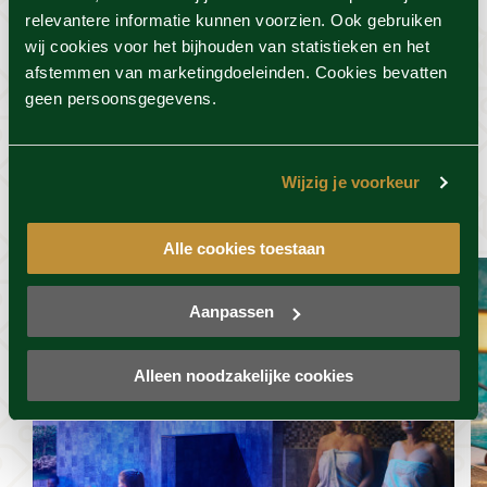
relevantere informatie kunnen voorzien. Ook gebruiken
Voorwaarden
wij cookies voor het bijhouden van statistieken en het
afstemmen van marketingdoeleinden. Cookies bevatten
geen persoonsgegevens.
Dit vind je misschien ook
Wijzig je voorkeur
wel leuk
Alle cookies toestaan
Aanpassen
Alleen noodzakelijke cookies