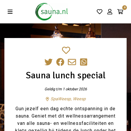
Vind de beste acties in één klik!
0
Sauna lunch special
Geldig t/m 1 oktober 2026
SpaWeesp, Weesp
Gun jezelf een dag echte ontspanning in de
sauna. Geniet met dit wellnessarrangement
van alle sauna- en wellnessfaciliteiten en
klets gezellig bij tijdens de lunch onder het