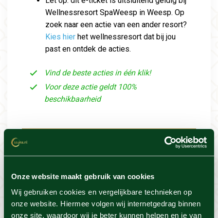
Let op: dit e-ticket is uitsluitend geldig bij
Wellnessresort SpaWeesp in Weesp. Op
zoek naar een actie van een ander resort?
Kies hier
het wellnessresort dat bij jou
past en ontdek de acties.
Vind de beste acties in één klik!
Voor deze actie geldt 100%
beschikbaarheid
Resort info
Foto's
Onze website maakt gebruik van cookies
Wij gebruiken cookies en vergelijkbare technieken op
Locatie
onze website. Hiermee volgen wij internetgedrag binnen
onze site, waardoor wij je beter kunnen helpen en je van