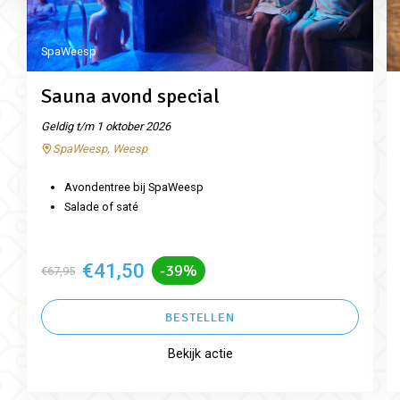
SpaWeesp
Sauna avond special
Geldig t/m 1 oktober 2026
SpaWeesp, Weesp
Avondentree bij SpaWeesp
Salade of saté
€41,50
-39%
€67,95
BESTELLEN
Bekijk actie