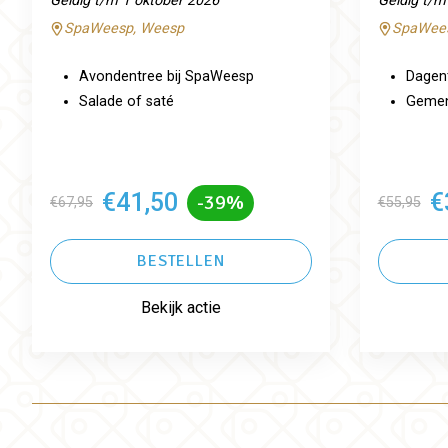
Geldig t/m 1 oktober 2026
Geldig t/m
SpaWeesp, Weesp
SpaWees
Avondentree bij SpaWeesp
Dagen
Salade of saté
Gemeng
€41,50
€
-39%
€67,95
€55,95
BESTELLEN
Bekijk actie