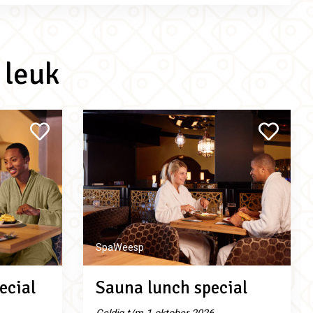
 leuk
SpaWeesp
ecial
Sauna lunch special