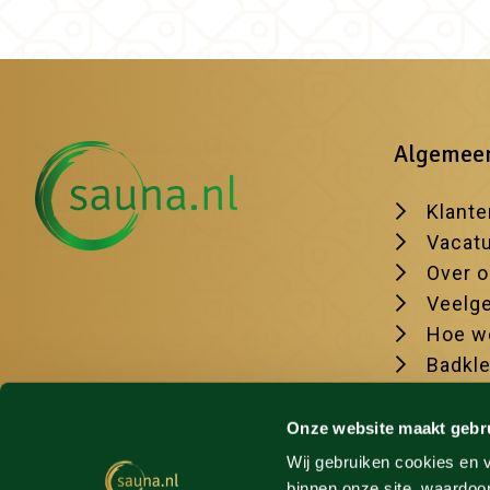
Algemee
Klante
Vacat
Over 
Veelge
Hoe we
Badkl
De moo
Onze website maakt gebr
Wij gebruiken cookies en v
binnen onze site, waardoor