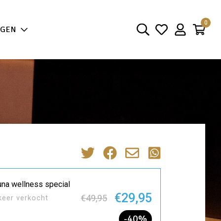
aarheid
0
NGEN
na wellness special
€29,95
€49,95
keer verkocht
-40%