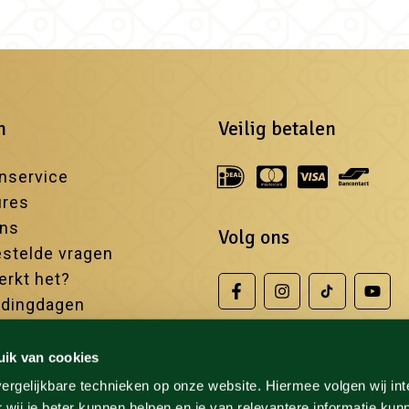
n
Veilig betalen
nservice
ures
ons
Volg ons
stelde vragen
rkt het?
edingdagen
iste sauna's
uik van cookies
ergelijkbare technieken op onze website. Hiermee volgen wij in
 wij je beter kunnen helpen en je van relevantere informatie kun