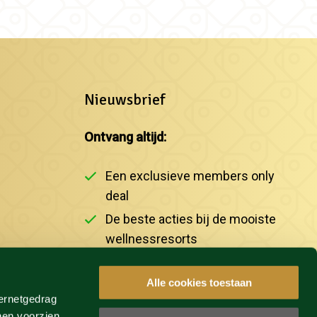
Nieuwsbrief
Ontvang altijd:
Een exclusieve members only
deal
De beste acties bij de mooiste
wellnessresorts
Het laatste nieuws
Alle cookies toestaan
ternetgedrag
INSCHRIJVEN
nen voorzien.