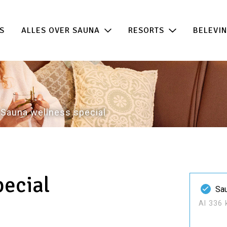
 de beste acties in één klik!
100% beschikb
S
ALLES OVER SAUNA
RESORTS
BELEVI
Sauna wellness special
pecial
Sau
Al 336 