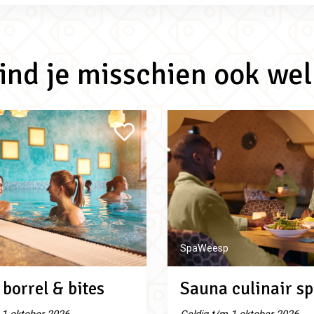
vind je misschien ook wel
SpaWeesp
borrel & bites
Sauna culinair sp