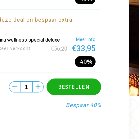
deze deal en bespaar extra:
na wellness special deluxe
Meer info
€33,95
€56,20
keer verkocht
-40%
Bespaar 40%