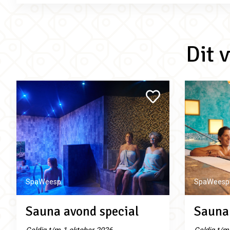
Dit 
SpaWeesp
SpaWeesp
Sauna avond special
Sauna 