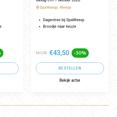
Geldig t/m 1 oktober 2026
SpaWeesp, Weesp
Dagentree bij SpaWeesp
e
Broodje naar keuze
€43,50
%
-30%
€61,95
BESTELLEN
Bekijk actie