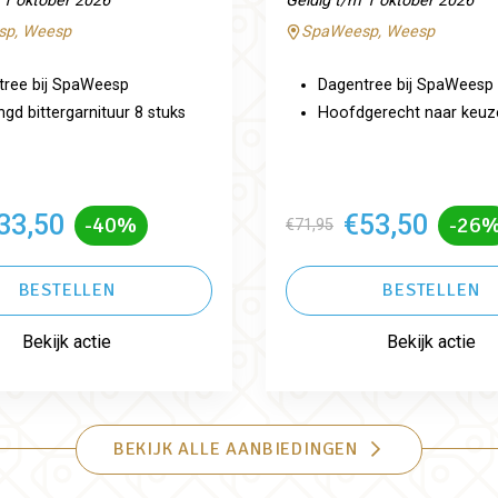
 1 oktober 2026
Geldig t/m 1 oktober 2026
p, Weesp
SpaWeesp, Weesp
tree bij SpaWeesp
Dagentree bij SpaWeesp
d bittergarnituur 8 stuks
Hoofdgerecht naar keuz
33,50
€53,50
-40%
-26
€71,95
BESTELLEN
BESTELLEN
Bekijk actie
Bekijk actie
BEKIJK ALLE AANBIEDINGEN