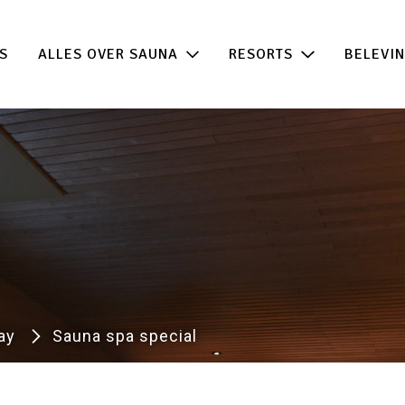
 de beste acties in één klik!
100% beschikb
S
ALLES OVER SAUNA
RESORTS
BELEVI
ay
Sauna spa special