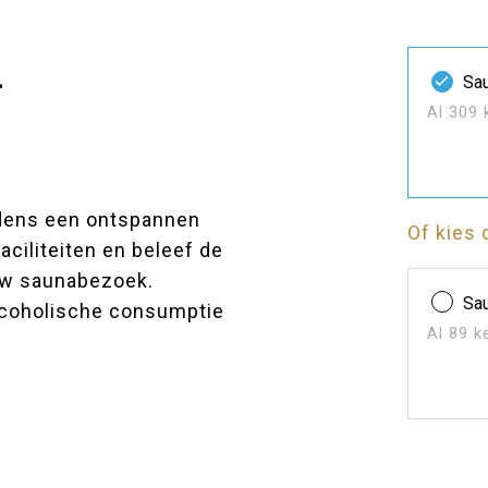
l
Sau
Al 309 
jdens een ontspannen
Of kies 
ciliteiten en beleef de
ouw saunabezoek.
Sau
alcoholische consumptie
Al 89 k