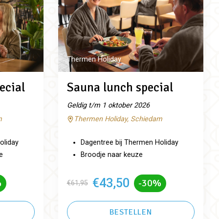
Thermen Holiday
ecial
Sauna lunch special
Geldig t/m 1 oktober 2026
m
Thermen Holiday, Schiedam
oliday
Dagentree bij Thermen Holiday
e
Broodje naar keuze
€43,50
%
-30%
€61,95
BESTELLEN