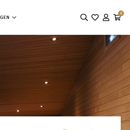
aarheid
0
NGEN