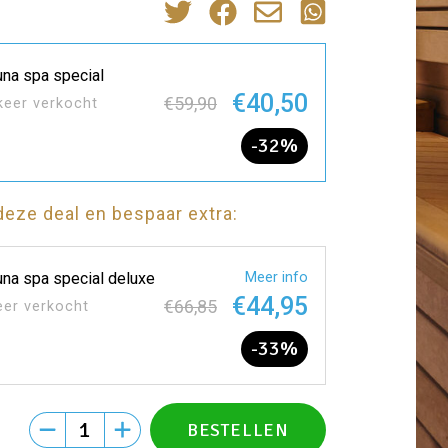
na spa special
€40,50
€59,90
keer verkocht
-32%
deze deal en bespaar extra:
na spa special deluxe
Meer info
€44,95
€66,85
eer verkocht
-33%