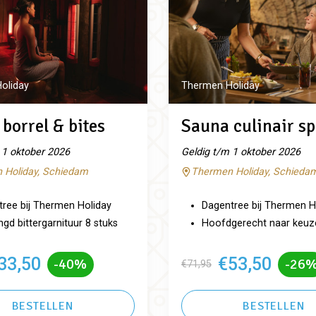
oliday
Thermen Holiday
borrel & bites
Sauna culinair sp
 1 oktober 2026
Geldig t/m 1 oktober 2026
 Holiday, Schiedam
Thermen Holiday, Schieda
ree bij Thermen Holiday
Dagentree bij Thermen H
d bittergarnituur 8 stuks
Hoofdgerecht naar keuz
33,50
€53,50
-40%
-26
€71,95
BESTELLEN
BESTELLEN