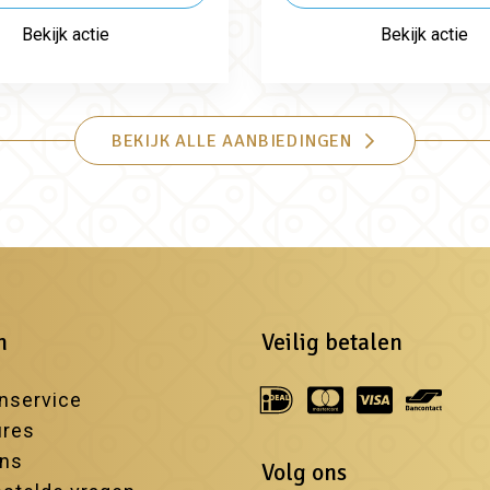
Bekijk actie
Bekijk actie
BEKIJK ALLE AANBIEDINGEN
n
Veilig betalen
nservice
ures
ons
Volg ons