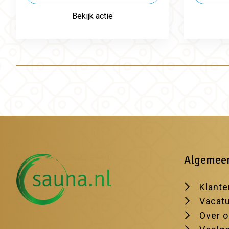
Bekijk actie
Algemee
Klante
Vacat
Over 