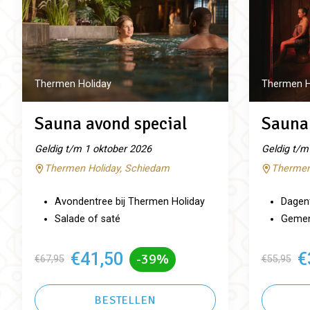
Thermen Holiday
Thermen H
Sauna avond special
Sauna 
Geldig t/m 1 oktober 2026
Geldig t/m
Thermen Holiday, Schiedam
Thermen
Avondentree bij Thermen Holiday
Dagent
Salade of saté
Gemeng
€41,50
€
-39%
€67,95
€55,95
BESTELLEN