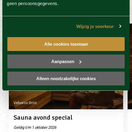
geen persoonsgegevens.
wel leuk
Wijzig je voorkeur
Alle cookies toestaan
Aanpassen
Alleen noodzakelijke cookies
Veluwse Bron
Sauna avond special
Geldig t/m 1 oktober 2026