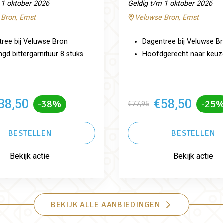
 1 oktober 2026
Geldig t/m 1 oktober 2026
 Bron, Emst
Veluwse Bron, Emst
ree bij Veluwse Bron
Dagentree bij Veluwse B
d bittergarnituur 8 stuks
Hoofdgerecht naar keuz
38,50
€58,50
-38%
-25
€77,95
BESTELLEN
BESTELLEN
Bekijk actie
Bekijk actie
BEKIJK ALLE AANBIEDINGEN