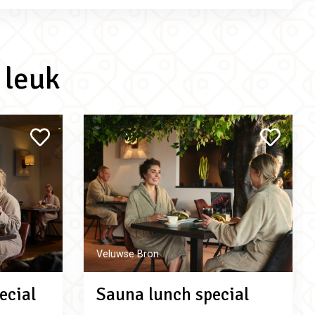
 leuk
Veluwse Bron
ecial
Sauna lunch special