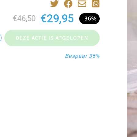
€29,95
€46,50
-36%
Bespaar 36%