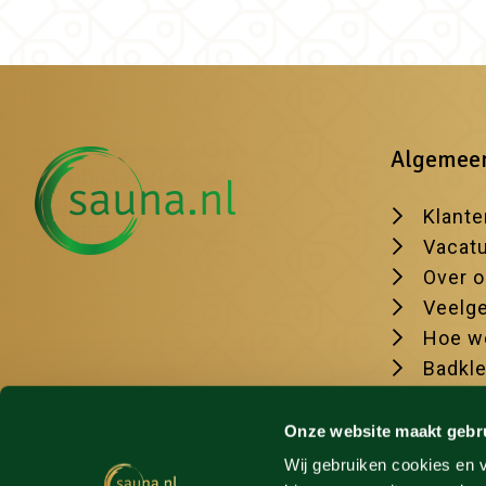
Algemee
Klante
Vacat
Over 
Veelge
Hoe we
Badkl
De moo
Onze website maakt gebr
Wij gebruiken cookies en v