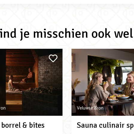
vind je misschien ook wel
ron
Veluwse Bron
borrel & bites
Sauna culinair sp