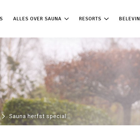
 de beste acties in één klik!
100% beschikb
S
ALLES OVER SAUNA
RESORTS
BELEVI
Sauna herfst special