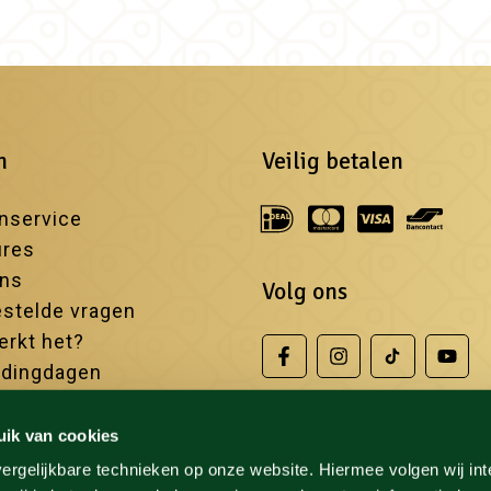
n
Veilig betalen
nservice
ures
ons
Volg ons
stelde vragen
rkt het?
edingdagen
iste sauna's
uik van cookies
ergelijkbare technieken op onze website. Hiermee volgen wij in