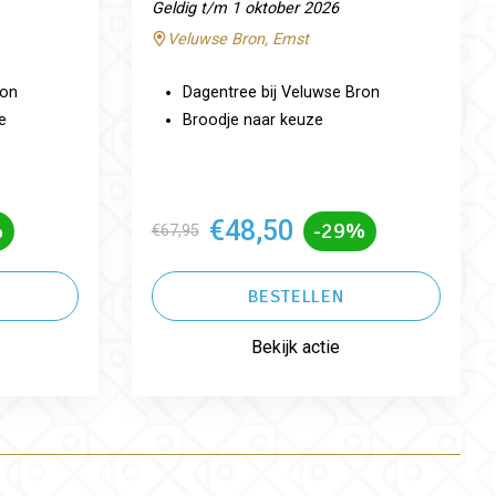
Geldig t/m 1 oktober 2026
Veluwse Bron, Emst
ron
Dagentree bij Veluwse Bron
e
Broodje naar keuze
€48,50
%
-29%
€67,95
BESTELLEN
Bekijk actie