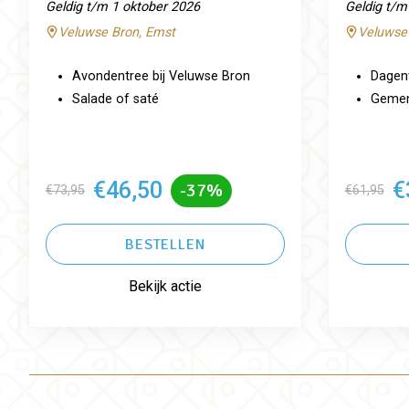
Geldig t/m 1 oktober 2026
Geldig t/m
Veluwse Bron, Emst
Veluwse
Avondentree bij Veluwse Bron
Dagent
Salade of saté
Gemeng
€46,50
€
-37%
€73,95
€61,95
BESTELLEN
Bekijk actie