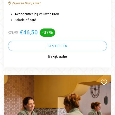
Veluwse Bron, Emst
Avondentree bij Veluwse Bron
Salade of saté
€46,50
-37%
€73,95
BESTELLEN
Bekijk actie