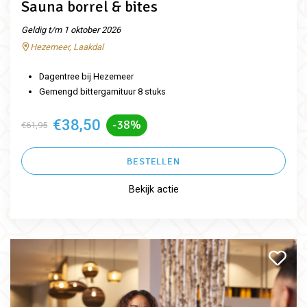
Sauna borrel & bites
Geldig t/m 1 oktober 2026
Hezemeer, Laakdal
Dagentree bij Hezemeer
Gemengd bittergarnituur 8 stuks
€38,50
-38%
€61,95
BESTELLEN
Bekijk actie