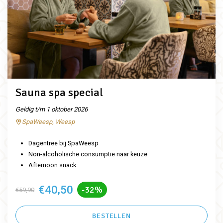
Sauna spa special
Geldig t/m 1 oktober 2026
SpaWeesp, Weesp
Dagentree bij SpaWeesp
Non-alcoholische consumptie naar keuze
Afternoon snack
€40,50
-32%
€59,90
BESTELLEN