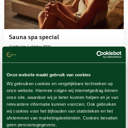
Sauna spa special
Geldig t/m 1 oktober 2026
SpaSense, Geldrop
Dagentree bij SpaSense
Non-alcoholische consumptie naar keuze
Onze website maakt gebruik van cookies
Afternoon snack
Wij gebruiken cookies en vergelijkbare technieken op
onze website. Hiermee volgen wij internetgedrag binnen
€41,50
-33%
€61,90
onze site, waardoor wij je beter kunnen helpen en je van
relevantere informatie kunnen voorzien. Ook gebruiken
BESTELLEN
wij cookies voor het bijhouden van statistieken en het
afstemmen van marketingdoeleinden. Cookies bevatten
Bekijk actie
geen persoonsgegevens.