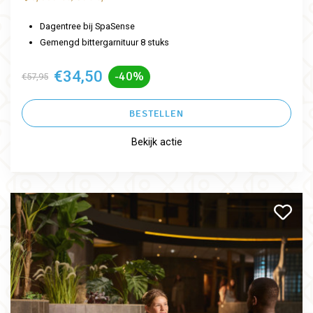
Dagentree bij SpaSense
Gemengd bittergarnituur 8 stuks
€34,50
-40%
€57,95
BESTELLEN
Bekijk actie