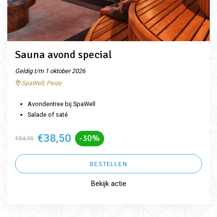
Sauna avond special
Geldig t/m 1 oktober 2026
SpaWell, Peize
Avondentree bij SpaWell
Salade of saté
€38,50
-30%
€54,95
BESTELLEN
Bekijk actie