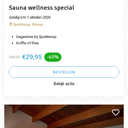
Sauna wellness special
Geldig t/m 1 oktober 2026
SpaWeesp, Weesp
Dagentree bij SpaWeesp
Koffie of thee
€29,95
-40%
€49,95
BESTELLEN
Bekijk actie