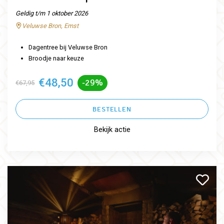
Geldig t/m 1 oktober 2026
Veluwse Bron, Emst
Dagentree bij Veluwse Bron
Broodje naar keuze
€48,50
-29%
€67,95
BESTELLEN
Bekijk actie