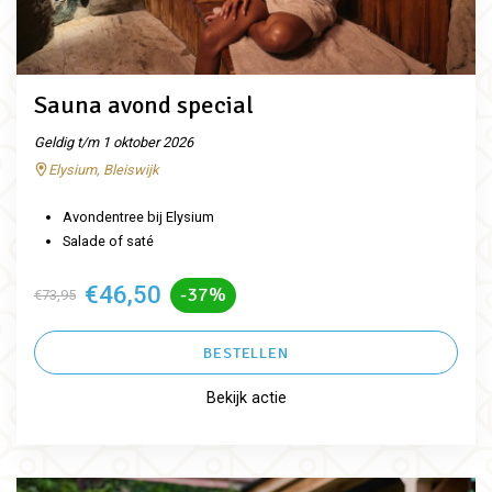
Sauna avond special
Geldig t/m 1 oktober 2026
Elysium, Bleiswijk
Avondentree bij Elysium
Salade of saté
€46,50
-37%
€73,95
BESTELLEN
Bekijk actie