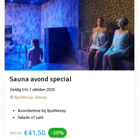
Sauna avond special
Geldig t/m 1 oktober 2026
SpaWeesp, Weesp
Avondentree bij SpaWeesp
Salade of saté
€41,50
-39%
€67,95