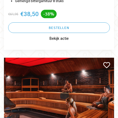
Gemengd bittergarnituur 8 stuks
€38,50
-38%
€61,95
BESTELLEN
Bekijk actie