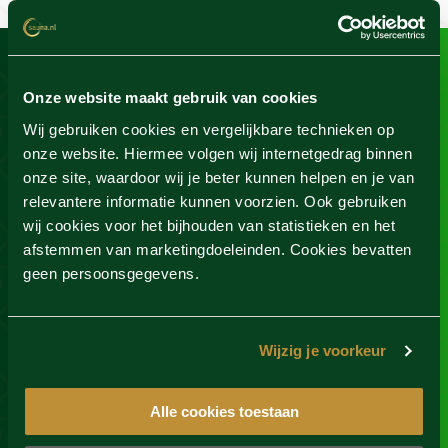
Kom je er niet helemaal uit?
Onze website maakt gebruik van cookies
Geen probleem! Wij helpen je natuurlijk graag verder.
Wij gebruiken cookies en vergelijkbare technieken op
onze website. Hiermee volgen wij internetgedrag binnen
onze site, waardoor wij je beter kunnen helpen en je van
relevantere informatie kunnen voorzien. Ook gebruiken
wij cookies voor het bijhouden van statistieken en het
afstemmen van marketingdoeleinden. Cookies bevatten
geen persoonsgegevens.
Wijzig je voorkeur
Stuur ons een privé-bericht via social media en krijg
Alle cookies toestaan
antwoord op jouw vraag!