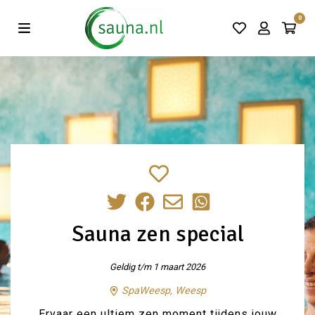
Vind de beste acties in één klik!
0
Sauna zen special
Geldig t/m 1 maart 2026
SpaWeesp, Weesp
Ervaar een ultiem zen moment tijdens jouw