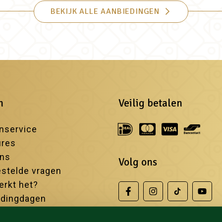
BEKIJK ALLE AANBIEDINGEN
n
Veilig betalen
nservice
ures
ons
Volg ons
stelde vragen
rkt het?
edingdagen
iste sauna's