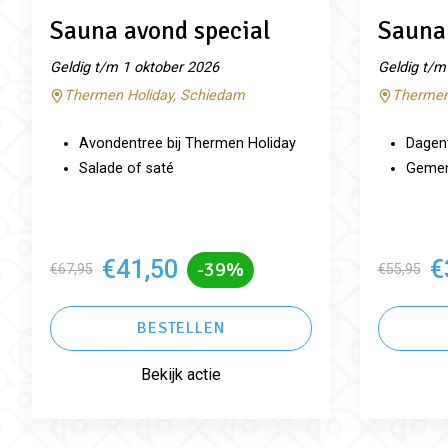
Sauna avond special
Sauna 
Geldig t/m 1 oktober 2026
Geldig t/m
Thermen Holiday, Schiedam
Thermen
Avondentree bij Thermen Holiday
Dagent
Salade of saté
Gemeng
€41,50
€
-39%
€67,95
€55,95
BESTELLEN
Bekijk actie