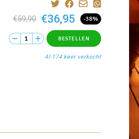
€36,95
€59,90
-38%
Al 174 keer verkocht