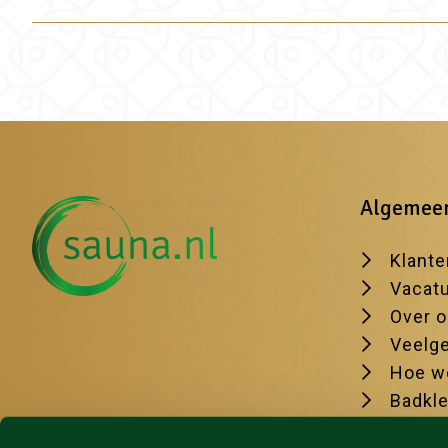
Algemee
Klante
Vacat
Over 
Veelge
Hoe we
Badkl
De moo