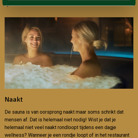
fijnst vindt.
Naakt
De sauna is van oorsprong naakt maar soms schrikt dat
mensen af. Dat is helemaal niet nodig! Wist je dat je
helemaal niet veel naakt rondloopt tijdens een dagje
wellness? Wanneer je een rondje loopt of in het restaurant