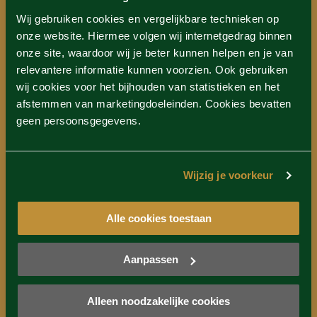
Wij gebruiken cookies en vergelijkbare technieken op
onze website. Hiermee volgen wij internetgedrag binnen
onze site, waardoor wij je beter kunnen helpen en je van
relevantere informatie kunnen voorzien. Ook gebruiken
wij cookies voor het bijhouden van statistieken en het
afstemmen van marketingdoeleinden. Cookies bevatten
geen persoonsgegevens.
Badkleding
Wijzig je voorkeur
Is de drempel voor een eerste wellnessbezoek te hoog om
Alle cookies toestaan
naakt te gaan? Wij hebben dé oplossing! Kies dan voor één
van de badkledingdagen. Tegenwoordig hebben veel
wellnessresorts
badkledingdagen
geïntroduceerd om
Aanpassen
ervoor te zorgen dat iedereen een dagje wellness kan
beleven. Daarna kan je altijd nog een kiezen voor een
Alleen noodzakelijke cookies
reguliere dag zodat je beide hebt ervaren en weet wat jij het