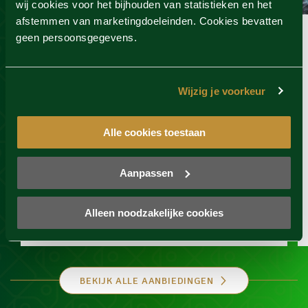
wij cookies voor het bijhouden van statistieken en het
afstemmen van marketingdoeleinden. Cookies bevatten
Sauna wellness special
geen persoonsgegevens.
Geldig t/m 1 oktober 2026
Zwaluwhoeve, Hierden
Wijzig je voorkeur
Dagentree bij Zwaluwhoeve
Koffie of thee
Alle cookies toestaan
€29,95
-40%
€49,95
Aanpassen
BESTELLEN
Alleen noodzakelijke cookies
Bekijk actie
BEKIJK ALLE AANBIEDINGEN