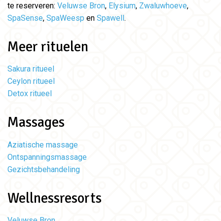
te reserveren:
Veluwse Bron
,
Elysium
,
Zwaluwhoeve
,
SpaSense
,
SpaWeesp
en
Spawell
.
Meer rituelen
Sakura ritueel
Ceylon ritueel
Detox ritueel
Massages
Aziatische massage
Ontspanningsmassage
Gezichtsbehandeling
Wellnessresorts
Veluwse Bron