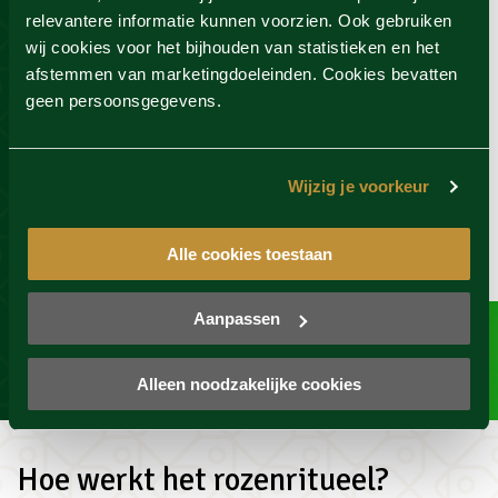
relevantere informatie kunnen voorzien. Ook gebruiken
Zwaluwhoeve, Hierden
wij cookies voor het bijhouden van statistieken en het
Dagentree bij Zwaluwhoeve
afstemmen van marketingdoeleinden. Cookies bevatten
Koffie of thee
geen persoonsgegevens.
€29,95
-40%
€49,95
Wijzig je voorkeur
BESTELLEN
Alle cookies toestaan
Bekijk actie
Aanpassen
BEKIJK ALLE AANBIEDINGEN
Alleen noodzakelijke cookies
Hoe werkt het rozenritueel?