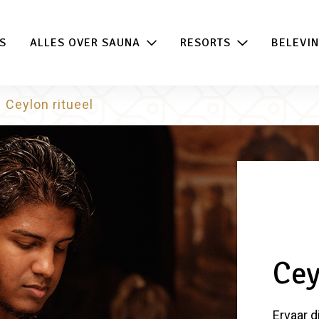
 de beste acties in één klik!
100% beschikb
S
ALLES OVER SAUNA
RESORTS
BELEVI
Ceylon ritueel
Cey
Ervaar d