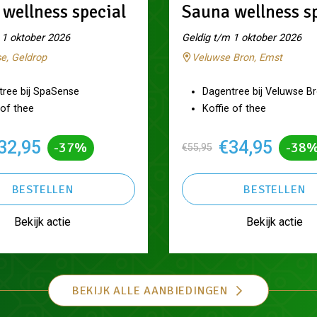
wellness special
Sauna wellness s
 1 oktober 2026
Geldig t/m 1 oktober 2026
e, Geldrop
Veluwse Bron, Emst
tree bij SpaSense
Dagentree bij Veluwse B
 of thee
Koffie of thee
32,95
€34,95
-37%
-38
€55,95
BESTELLEN
BESTELLEN
Bekijk actie
Bekijk actie
BEKIJK ALLE AANBIEDINGEN