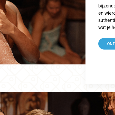
bijzond
en wiero
authent
wat je h
ONT