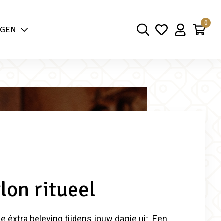
aarheid
0
NGEN
lon ritueel
ie éxtra beleving tijdens jouw dagje uit. Een