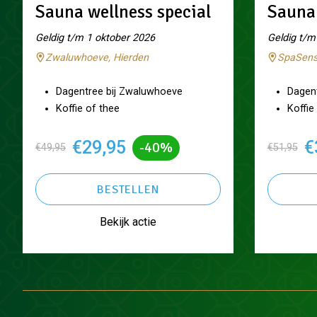
Sauna wellness special
Sauna 
Geldig t/m 1 oktober 2026
Geldig t/m
Zwaluwhoeve, Hierden
SpaSens
Dagentree bij Zwaluwhoeve
Dagen
Koffie of thee
Koffie
€29,95
€
-40%
€49,95
€51,95
BESTELLEN
Bekijk actie