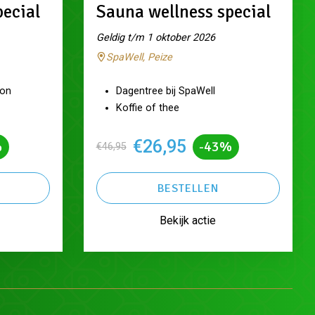
pecial
Sauna wellness special
Geldig t/m 1 oktober 2026
SpaWell, Peize
ron
Dagentree bij SpaWell
Koffie of thee
€26,95
%
-43%
€46,95
BESTELLEN
Bekijk actie