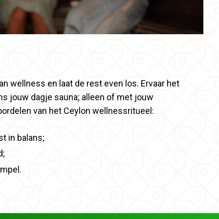
an wellness en laat de rest even los. Ervaar het
ens jouw dagje sauna; alleen of met jouw
voordelen van het Ceylon wellnessritueel:
t in balans;
d;
empel.