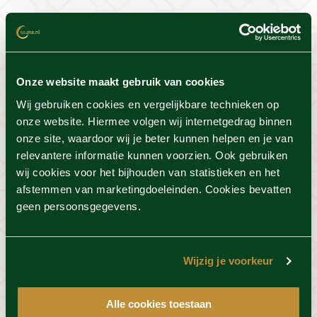
Het belang van gezonde
voeding
Onze website maakt gebruik van cookies
Je lichaam werkt de hele dag door om afvalstoffen
Wij gebruiken cookies en vergelijkbare technieken op
af te drijven. Dit kost veel energie en dat moet
onze website. Hiermee volgen wij internetgedrag binnen
weer worden aangevuld. Maaltijden die rijk zijn aan
onze site, waardoor wij je beter kunnen helpen en je van
relevantere informatie kunnen voorzien. Ook gebruiken
vitamines en mineralen, zorgen ervoor dat je
wij cookies voor het bijhouden van statistieken en het
energieker voelt op je saunadag. Ook is het
afstemmen van marketingdoeleinden. Cookies bevatten
belangrijk dat je goed drinkt, water is uiteraard de
geen persoonsgegevens.
beste optie. Maar je kan ook kiezen voor een
heerlijk verse smoothie of een warm kopje thee of
koffie. Alle wellnessresorts hebben een
Wijzig je voorkeur
uitgebreide menukaart waar je uit verantwoorde
opties kan kiezen.
Alle cookies toestaan