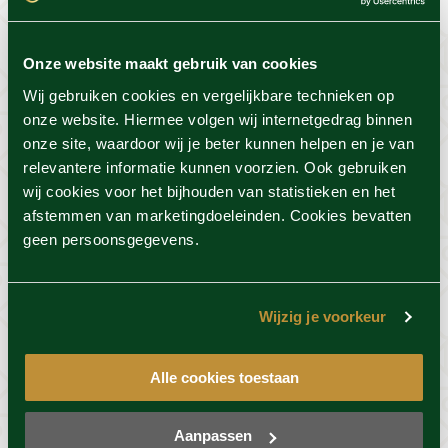
Onze website maakt gebruik van cookies
Oorsprong van wellness
Wij gebruiken cookies en vergelijkbare technieken op
onze website. Hiermee volgen wij internetgedrag binnen
Wellness is al eeuwenoud. Al in de tijd van Grieken
onze site, waardoor wij je beter kunnen helpen en je van
en Romeinen waren er openbare badhuizen. Deze
relevantere informatie kunnen voorzien. Ook gebruiken
badhuizen werden ook wel 'thermen' genoemd. Een
wij cookies voor het bijhouden van statistieken en het
plek waar in eerste instantie mannen en vrouwen
afstemmen van marketingdoeleinden. Cookies bevatten
apart van elkaar naartoe gingen, later werd het
geen persoonsgegevens.
mogelijk om samen naar het badhuis te gaan. De
tijd heeft niet stil gestaan, door de jaren heen is er
al erg veel veranderd in de wereld van de wellness.
Wijzig je voorkeur
Vandaag de dag bestaat het uit
een afwisseling
van sauna's, baden, rustruimtes en inspirerende
Alle cookies toestaan
rituelen.
Aanpassen