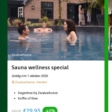
Zwaluwhoeve
Sauna wellness special
Geldig t/m 1 oktober 2026
Zwaluwhoeve, Hierden
Dagentree bij Zwaluwhoeve
Koffie of thee
€29,95
-40%
€49,95