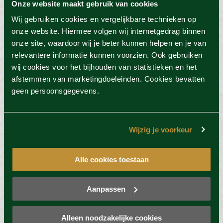
Onze website maakt gebruik van cookies
precies hiervoor bedoeld, neem plaats en geniet
van het schouwspel.
Wij gebruiken cookies en vergelijkbare technieken op
onze website. Hiermee volgen wij internetgedrag binnen
onze site, waardoor wij je beter kunnen helpen en je van
relevantere informatie kunnen voorzien. Ook gebruiken
wij cookies voor het bijhouden van statistieken en het
afstemmen van marketingdoeleinden. Cookies bevatten
geen persoonsgegevens.
Wijzig je voorkeur
Alle cookies toestaan
Associaties met kleur
Aanpassen
Iedere kleur heeft een andere invloed op ons
gedrag. Zo associëren we geel met de zon, wat
Alleen noodzakelijke cookies