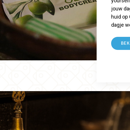
yoursel
jouw dag
huid op 
dagje we
BEK