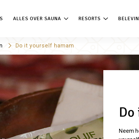
 de beste acties in één klik!
100% beschikb
S
ALLES OVER SAUNA
RESORTS
BELEVI
en
Do it yourself hamam
Do 
Neem he