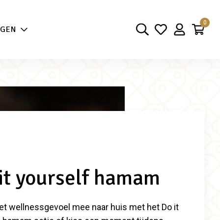
aarheid
0
NGEN
it yourself hamam
t wellnessgevoel mee naar huis met het Do it