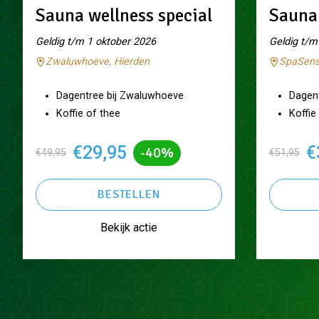
Sauna wellness special
Sauna 
Geldig t/m 1 oktober 2026
Geldig t/m
Zwaluwhoeve, Hierden
SpaSens
Dagentree bij Zwaluwhoeve
Dagen
Koffie of thee
Koffie
€29,95
€
-40%
€49,95
€51,95
BESTELLEN
Bekijk actie