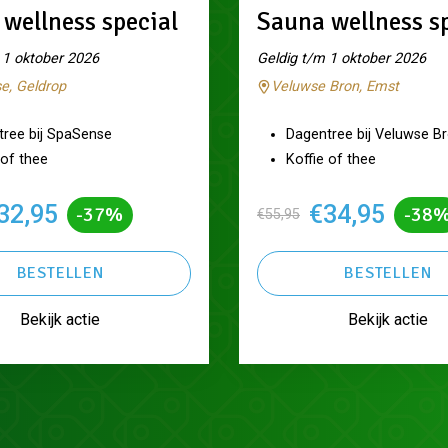
wellness special
Sauna wellness s
 1 oktober 2026
Geldig t/m 1 oktober 2026
e, Geldrop
Veluwse Bron, Emst
tree bij SpaSense
Dagentree bij Veluwse B
 of thee
Koffie of thee
32,95
€34,95
-37%
-38
€55,95
BESTELLEN
BESTELLEN
Bekijk actie
Bekijk actie