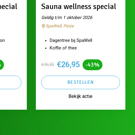
pecial
Sauna wellness special
Geldig t/m 1 oktober 2026
SpaWell, Peize
ron
Dagentree bij SpaWell
Koffie of thee
€26,95
%
-43%
€46,95
BESTELLEN
Bekijk actie