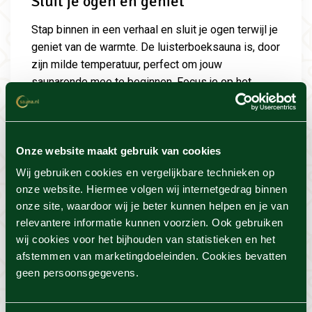
Sluit je ogen en geniet
Stap binnen in een verhaal en sluit je ogen terwijl je
geniet van de warmte. De luisterboeksauna is, door
zijn milde temperatuur, perfect om jouw
saunaronde mee te beginnen. Focus je op het
verhaal. Hierdoor hoef je echt even helemaal
nergens mee bezig te zijn. Doordat het boek wordt
voorgelezen, krijgt het verhaal een hele nieuwe
Onze website maakt gebruik van cookies
extra dimensie.
Wij gebruiken cookies en vergelijkbare technieken op
onze website. Hiermee volgen wij internetgedrag binnen
onze site, waardoor wij je beter kunnen helpen en je van
relevantere informatie kunnen voorzien. Ook gebruiken
Voordelen
wij cookies voor het bijhouden van statistieken en het
afstemmen van marketingdoeleinden. Cookies bevatten
De temperatuur in de luistersauna is niet al te heet.
geen persoonsgegevens.
Ondanks de wat lagere temperatuur, heeft het veel
positieve effecten op het lichaam. Jouw lichaam
wil de warmte zo snel mogelijk kwijt, dit doet het